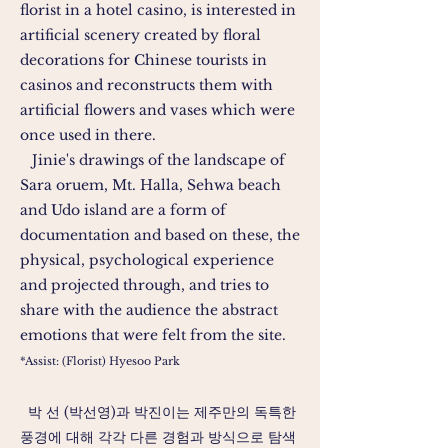
florist in a hotel casino, is interested in
artificial scenery created by floral
decorations for Chinese tourists in
casinos and reconstructs them with
artificial flowers and vases which were
once used in there.
Jinie's drawings of the landscape of
Sara oruem, Mt. Halla, Sehwa beach
and Udo island are a form of
documentation and based on these, the
physical, psychological experience
and projected through, and tries to
share with the audience the abstract
emotions that were felt from the site.
*Assist: (Florist) Hyesoo Park
박 선 (박선영)과 박진이는 제주만의 독특한
풍경에 대해 각각 다른 경험과 방식으로 탐색